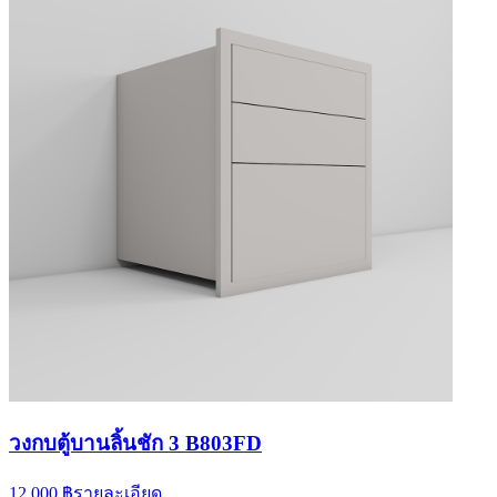
วงกบตู้บานลิ้นชัก 3 B803FD
12,000 ฿
รายละเอียด