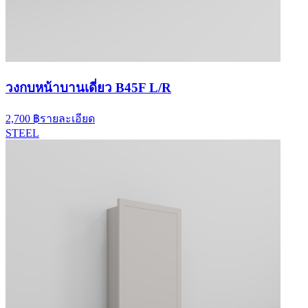
วงกบหน้าบานเดี่ยว B45F L/R
2,700 ฿
รายละเอียด
STEEL