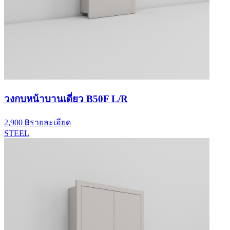
วงกบหน้าบานเดี่ยว B50F L/R
2,900 ฿
รายละเอียด
STEEL