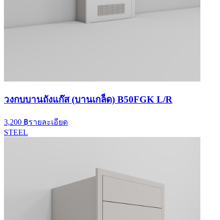
วงกบบานถังแก๊ส (บานเกล็ด) B50FGK L/R
3,200 ฿
รายละเอียด
STEEL