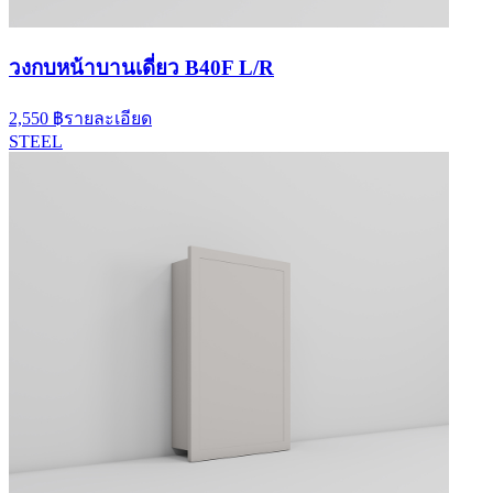
วงกบหน้าบานเดี่ยว B40F L/R
2,550 ฿
รายละเอียด
STEEL